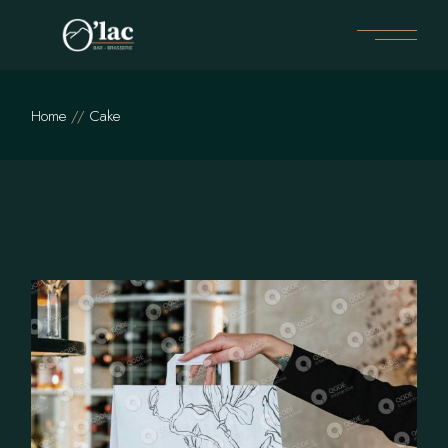
Skip
to
the
content
Home
Cake